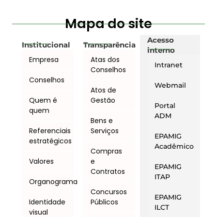
Mapa do site
Acesso
Institucional
Transparência
interno
Empresa
Atas dos
Intranet
Conselhos
Conselhos
Webmail
Atos de
Quem é
Gestão
Portal
quem
ADM
Bens e
Referenciais
Serviços
EPAMIG
estratégicos
Acadêmico
Compras
Valores
e
EPAMIG
Contratos
ITAP
Organograma
Concursos
EPAMIG
Identidade
Públicos
ILCT
visual