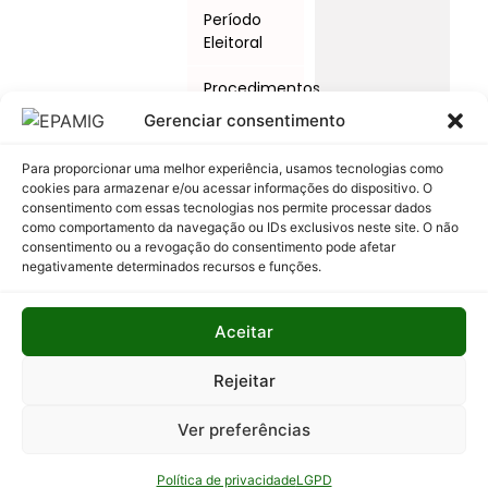
Período
Eleitoral
Procedimentos
Licitatórios
Gerenciar consentimento
Programas
Para proporcionar uma melhor experiência, usamos tecnologias como
e Ações
cookies para armazenar e/ou acessar informações do dispositivo. O
consentimento com essas tecnologias nos permite processar dados
Relatório
como comportamento da navegação ou IDs exclusivos neste site. O não
Anual de
consentimento ou a revogação do consentimento pode afetar
negativamente determinados recursos e funções.
Atividades
da
Auditoria
Aceitar
Interna
Rejeitar
Relatório
de Gestão
Ver preferências
Serviço de
Informação
Política de privacidade
LGPD