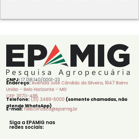
CNPJ:
17.138.140/0001-23
Endereço:
Avenida José Cândido da Silveira, 1647 Bairro
União – Belo Horizonte – MG
CEP: 31170-495
Telefone:
(31) 3489-5000
(somente chamadas, não
atende WhatsApp)
E-mail:
faleconosco@epamig.br
Siga a EPAMIG nas
redes sociais: