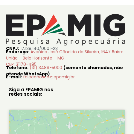
CNPJ:
17.138.140/0001-23
Endereço:
Avenida José Cândido da Silveira, 1647 Bairro
União – Belo Horizonte – MG
CEP: 31170-495
Telefone:
(31) 3489-5000
(somente chamadas, não
atende WhatsApp)
E-mail:
faleconosco@epamig.br
Siga a EPAMIG nas
redes sociais: