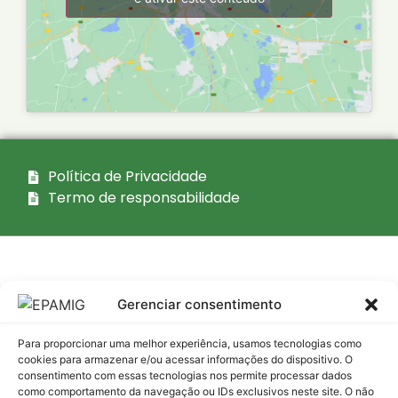
Política de Privacidade
Termo de responsabilidade
Mapa do site
Gerenciar consentimento
Acesso
Institucional
Transparência
interno
Para proporcionar uma melhor experiência, usamos tecnologias como
Empresa
Atas dos
cookies para armazenar e/ou acessar informações do dispositivo. O
Intranet
consentimento com essas tecnologias nos permite processar dados
Conselhos
como comportamento da navegação ou IDs exclusivos neste site. O não
Conselhos