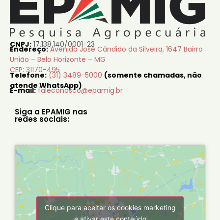
CNPJ:
17.138.140/0001-23
Endereço:
Avenida José Cândido da Silveira, 1647 Bairro
União – Belo Horizonte – MG
CEP: 31170-495
Telefone:
(31) 3489-5000
(somente chamadas, não
atende WhatsApp)
E-mail:
faleconosco@epamig.br
Siga a EPAMIG nas
redes sociais:
Clique para aceitar os cookies marketing
e ativar este conteúdo