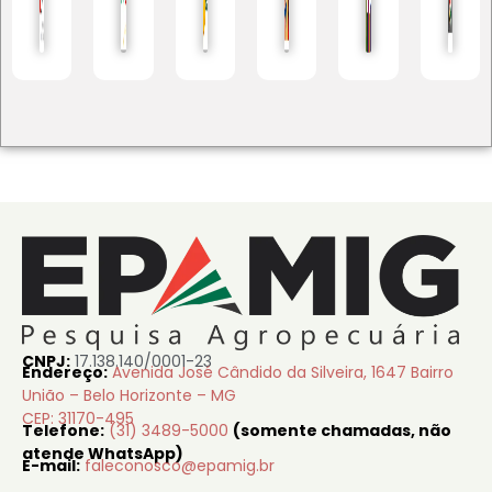
CNPJ:
17.138.140/0001-23
Endereço:
Avenida José Cândido da Silveira, 1647 Bairro
União – Belo Horizonte – MG
CEP: 31170-495
Telefone:
(31) 3489-5000
(somente chamadas, não
atende WhatsApp)
E-mail:
faleconosco@epamig.br