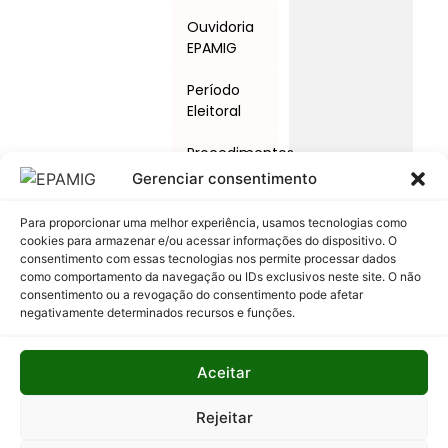
Ouvidoria
EPAMIG
Período
Eleitoral
Procedimentos
Licitatórios
Gerenciar consentimento
Programas
Para proporcionar uma melhor experiência, usamos tecnologias como
e Ações
cookies para armazenar e/ou acessar informações do dispositivo. O
consentimento com essas tecnologias nos permite processar dados
como comportamento da navegação ou IDs exclusivos neste site. O não
Relatório
consentimento ou a revogação do consentimento pode afetar
Anual de
negativamente determinados recursos e funções.
Atividades
da
Auditoria
Aceitar
Interna
Rejeitar
Relatório
de Gestão