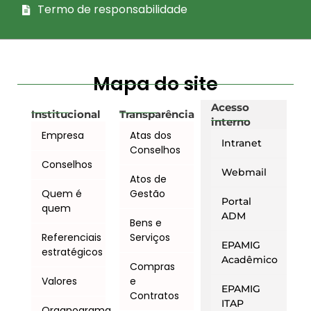
Termo de responsabilidade
Mapa do site
Acesso
Institucional
Transparência
interno
Empresa
Atas dos
Intranet
Conselhos
Conselhos
Webmail
Atos de
Quem é
Gestão
Portal
quem
ADM
Bens e
Referenciais
Serviços
EPAMIG
estratégicos
Acadêmico
Compras
Valores
e
EPAMIG
Contratos
ITAP
Organograma