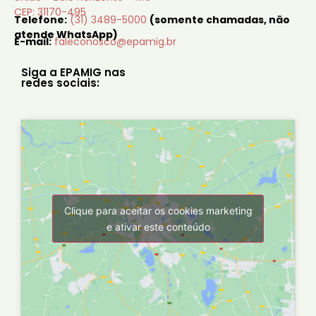
CEP: 31170-495
Telefone:
(31) 3489-5000
(somente chamadas, não
atende WhatsApp)
E-mail:
faleconosco@epamig.br
Siga a EPAMIG nas
redes sociais:
Clique para aceitar os cookies marketing
e ativar este conteúdo