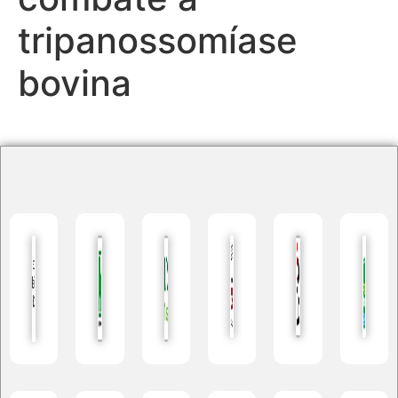
tripanossomíase
bovina