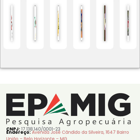
CNPJ:
17.138.140/0001-23
Endereço:
Avenida José Cândido da Silveira, 1647 Bairro
União – Belo Horizonte – MG