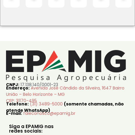
CNPJ:
17.138.140/0001-23
Endereço:
Avenida José Cândido da Silveira, 1647 Bairro
União – Belo Horizonte – MG
CEP: 31170-495
Telefone:
(31) 3489-5000
(somente chamadas, não
atende WhatsApp)
E-mail:
faleconosco@epamig.br
Siga a EPAMIG nas
redes sociais: