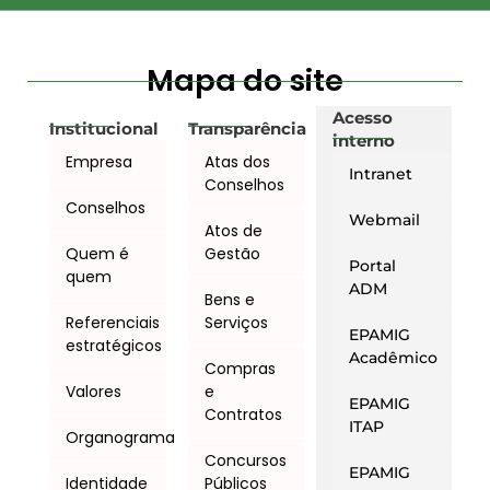
Mapa do site
Acesso
Institucional
Transparência
interno
Empresa
Atas dos
Intranet
Conselhos
Conselhos
Webmail
Atos de
Quem é
Gestão
Portal
quem
ADM
Bens e
Referenciais
Serviços
EPAMIG
estratégicos
Acadêmico
Compras
Valores
e
EPAMIG
Contratos
ITAP
Organograma
Concursos
EPAMIG
Identidade
Públicos