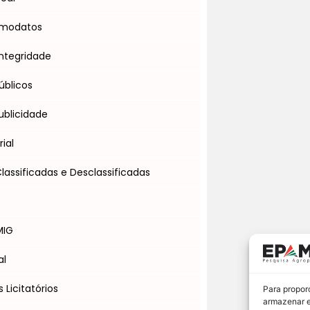
omodatos
ntegridade
úblicos
blicidade
ial
assificadas e Desclassificadas
s
MIG
al
Licitatórios
Para propor
armazenar e