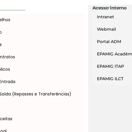
Acesso interno
Intranet
elhos
Webmail
o
Portal ADM
s
EPAMIG Acadêm
ntratos
EPAMIG ITAP
licos
EPAMIG ILCT
Entrada
Saída (Repasses e Transferências)
s
ceitas
soal