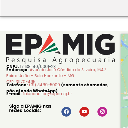
CNPJ:
17.138.140/0001-23
Endereço:
Avenida José Cândido da Silveira, 1647
Bairro União – Belo Horizonte – MG
CEP: 31170-495
Telefone:
(31) 3489-5000
(somente chamadas,
não atende WhatsApp)
E-mail:
faleconosco@epamig.br
Siga a EPAMIG nas
redes sociais: