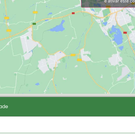
e ativar este c
dade