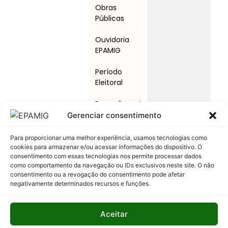
Obras
Públicas
Ouvidoria
EPAMIG
Período
Eleitoral
Procedimentos
Licitatórios
Gerenciar consentimento
Programas
Para proporcionar uma melhor experiência, usamos tecnologias como
e Ações
cookies para armazenar e/ou acessar informações do dispositivo. O
consentimento com essas tecnologias nos permite processar dados
como comportamento da navegação ou IDs exclusivos neste site. O não
Relatório
consentimento ou a revogação do consentimento pode afetar
Anual de
negativamente determinados recursos e funções.
Atividades
da
Auditoria
Aceitar
Interna