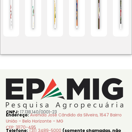
CNPJ:
17.138.140/0001-23
Endereço:
Avenida José Cândido da Silveira, 1647 Bairro
União – Belo Horizonte – MG
CEP: 31170-495
Telefone:
(31) 3489-5000
(somente chamadas, não