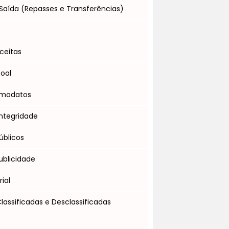
Saída (Repasses e Transferências)
s
ceitas
soal
omodatos
ntegridade
úblicos
blicidade
ial
assificadas e Desclassificadas
s