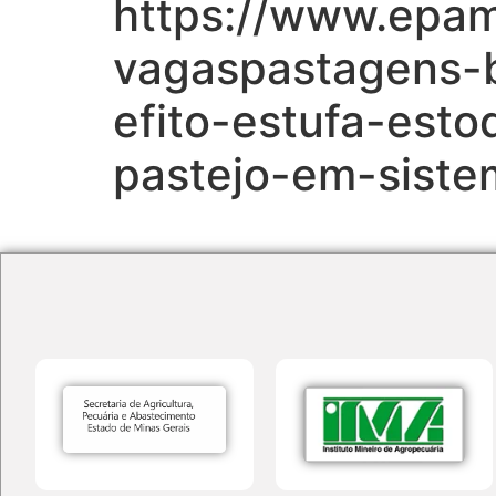
https://www.epa
vagaspastagens-
efito-estufa-est
pastejo-em-sistem