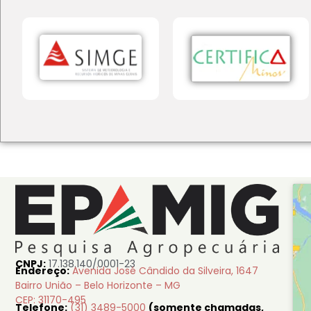
CNPJ:
17.138.140/0001-23
Endereço:
Avenida José Cândido da Silveira, 1647
Bairro União – Belo Horizonte – MG
CEP: 31170-495
Telefone:
(31) 3489-5000
(somente chamadas,