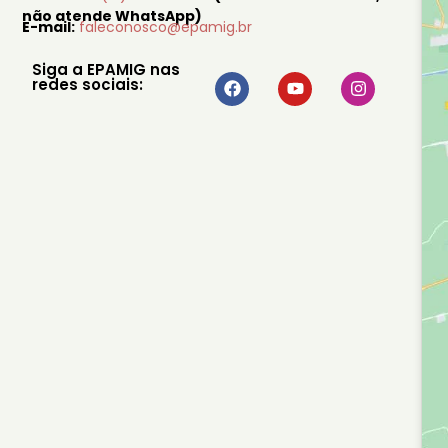
não atende WhatsApp)
E-mail:
faleconosco@epamig.br
Siga a EPAMIG nas
redes sociais: