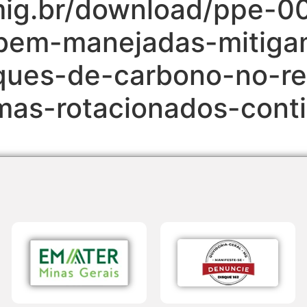
mig.br/download/ppe-0
bem-manejadas-mitiga
oques-de-carbono-no-re
as-rotacionados-contin