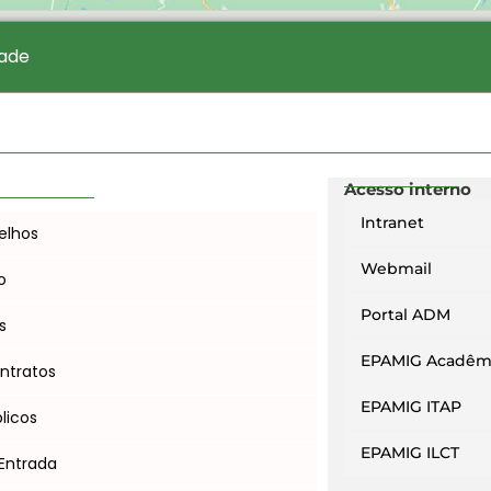
dade
Acesso interno
Intranet
elhos
Webmail
o
Portal ADM
s
EPAMIG Acadêm
ntratos
EPAMIG ITAP
licos
EPAMIG ILCT
Entrada