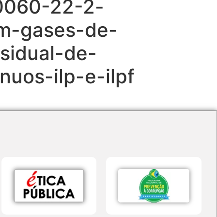
0060-22-2-
m-gases-de-
sidual-de-
uos-ilp-e-ilpf