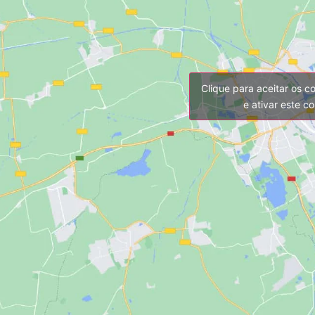
Clique para aceitar os c
e ativar este c