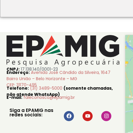
CNPJ:
17.138.140/0001-23
Endereço:
Avenida José Cândido da Silveira, 1647
Bairro União – Belo Horizonte – MG
CEP: 31170-495
Telefone:
(31) 3489-5000
(somente chamadas,
não atende WhatsApp)
E-mail:
faleconosco@epamig.br
Siga a EPAMIG nas
redes sociais: