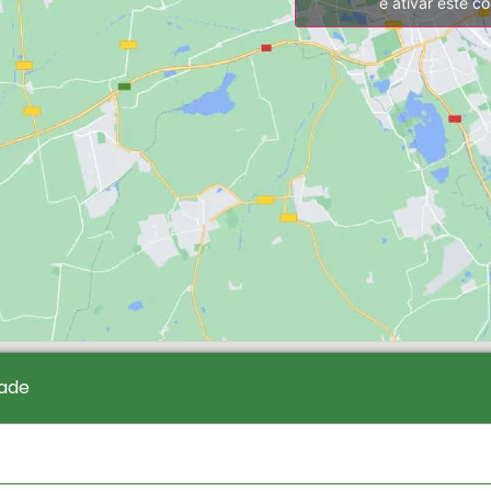
e ativar este c
dade