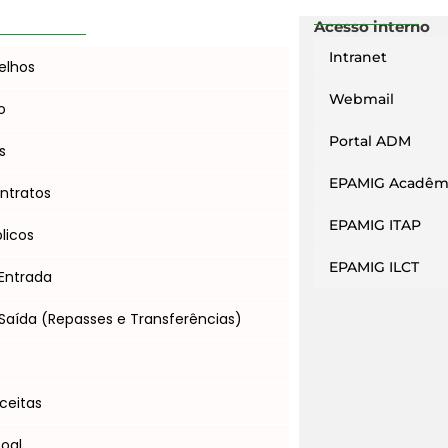
Acesso interno
Intranet
elhos
Webmail
o
Portal ADM
s
EPAMIG Acadêm
ntratos
EPAMIG ITAP
licos
EPAMIG ILCT
Entrada
Saída (Repasses e Transferências)
s
ceitas
soal