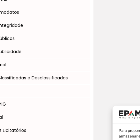
omodatos
ntegridade
úblicos
blicidade
ial
assificadas e Desclassificadas
s
MIG
al
Licitatórios
Para propor
armazenar e