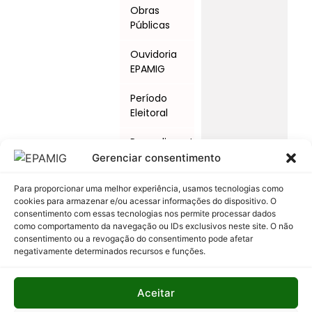
Obras
Públicas
Ouvidoria
EPAMIG
Período
Eleitoral
Procedimentos
Licitatórios
Gerenciar consentimento
Programas
Para proporcionar uma melhor experiência, usamos tecnologias como
e Ações
cookies para armazenar e/ou acessar informações do dispositivo. O
consentimento com essas tecnologias nos permite processar dados
como comportamento da navegação ou IDs exclusivos neste site. O não
Relatório
consentimento ou a revogação do consentimento pode afetar
Anual de
negativamente determinados recursos e funções.
Atividades
da
Auditoria
Aceitar
Interna