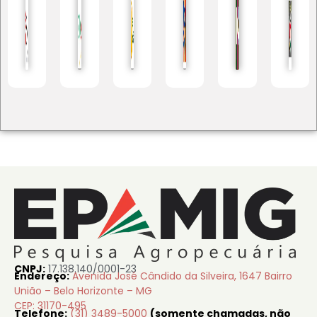
CNPJ:
17.138.140/0001-23
Endereço:
Avenida José Cândido da Silveira, 1647 Bairro
União – Belo Horizonte – MG
CEP: 31170-495
Telefone:
(31) 3489-5000
(somente chamadas, não