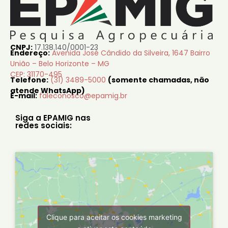
CNPJ:
17.138.140/0001-23
Endereço:
Avenida José Cândido da Silveira, 1647 Bairro
União – Belo Horizonte – MG
CEP: 31170-495
Telefone:
(31) 3489-5000
(somente chamadas, não
atende WhatsApp)
E-mail:
faleconosco@epamig.br
Siga a EPAMIG nas
redes sociais:
Clique para aceitar os cookies marketing