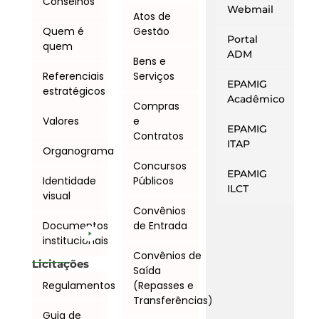
Conselhos
Webmail
Atos de
Quem é
Gestão
Portal
quem
ADM
Bens e
Referenciais
Serviços
EPAMIG
estratégicos
Acadêmico
Compras
Valores
e
EPAMIG
Contratos
ITAP
Organograma
Concursos
EPAMIG
Identidade
Públicos
ILCT
visual
Convênios
Documentos
de Entrada
institucionais
Convênios de
Licitações
Saída
Regulamentos
(Repasses e
Transferências)
Guia de