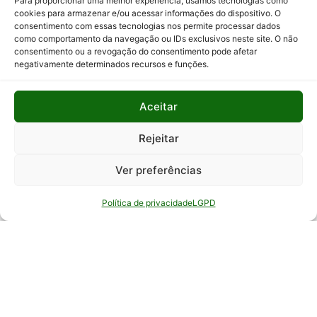
e Ações
Para proporcionar uma melhor experiência, usamos tecnologias como
cookies para armazenar e/ou acessar informações do dispositivo. O
consentimento com essas tecnologias nos permite processar dados
Relatório
como comportamento da navegação ou IDs exclusivos neste site. O não
Anual de
consentimento ou a revogação do consentimento pode afetar
Atividades
negativamente determinados recursos e funções.
da
Auditoria
Interna
Aceitar
Relatório
Rejeitar
de Gestão
Ver preferências
Serviço de
Informação
Política de privacidade
LGPD
ao Cidadão
© Todos os direitos reservados - EPAMIG -
Empresa de Pesquisa Agropecuária de Minas