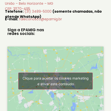
União – Belo Horizonte – MG
CEP: 31170-495
Telefone:
(31) 3489-5000
(somente chamadas, não
atende WhatsApp)
E-mail:
faleconosco@epamig.br
Siga a EPAMIG nas
redes sociais:
Clique para aceitar os cookies marketing
e ativar este conteúdo