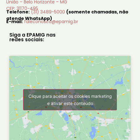
União – Belo Horizonte – MG
CEP: 31170-495
Telefone:
(31) 3489-5000
(somente chamadas, não
atende WhatsApp)
E-mail:
faleconosco@epamig.br
Siga a EPAMIG nas
redes sociais:
Clique para aceitar os cookies marketing
e ativar este conteúdo