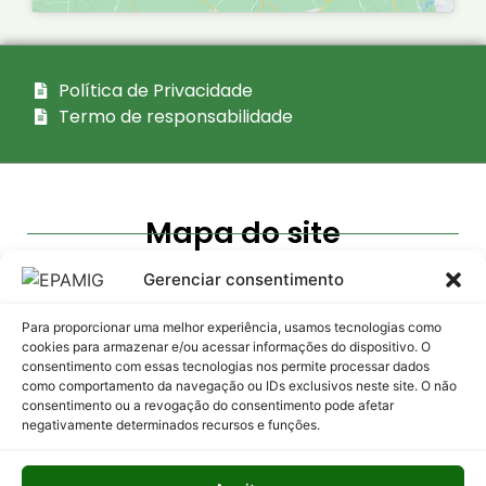
Política de Privacidade
Termo de responsabilidade
Mapa do site
Acesso
Gerenciar consentimento
Institucional
Transparência
interno
Empresa
Atas dos
Intranet
Para proporcionar uma melhor experiência, usamos tecnologias como
Conselhos
cookies para armazenar e/ou acessar informações do dispositivo. O
Conselhos
consentimento com essas tecnologias nos permite processar dados
Webmail
Atos de
como comportamento da navegação ou IDs exclusivos neste site. O não
Quem é
Gestão
consentimento ou a revogação do consentimento pode afetar
Portal
quem
negativamente determinados recursos e funções.
ADM
Bens e
Referenciais
Serviços
EPAMIG