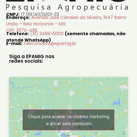
CNPJ:
17.138.140/0001-23
Endereço:
Avenida José Cândido da Silveira, 1647 Bairro
União – Belo Horizonte – MG
CEP: 31170-495
Telefone:
(31) 3489-5000
(somente chamadas, não
atende WhatsApp)
E-mail:
faleconosco@epamig.br
Siga a EPAMIG nas
redes sociais:
Clique para aceitar os cookies marketing
e ativar este conteúdo