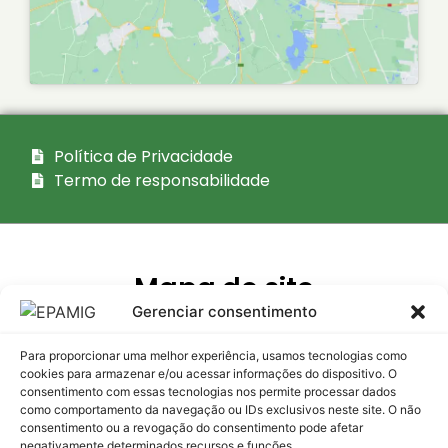
Política de Privacidade
Termo de responsabilidade
Mapa do site
Gerenciar consentimento
Acesso
Institucional
Transparência
interno
Para proporcionar uma melhor experiência, usamos tecnologias como
Empresa
Atas dos
Intranet
cookies para armazenar e/ou acessar informações do dispositivo. O
Conselhos
consentimento com essas tecnologias nos permite processar dados
Conselhos
como comportamento da navegação ou IDs exclusivos neste site. O não
Webmail
Atos de
consentimento ou a revogação do consentimento pode afetar
Quem é
Gestão
negativamente determinados recursos e funções.