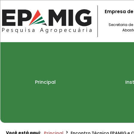
Empresa de
Secretaria de
Abast
Principal
Ins
Você está aqui:
Principal
Encontro Técnico EPAMIG e 