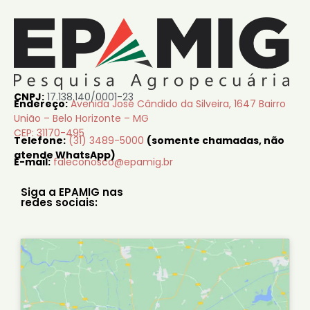
CNPJ:
17.138.140/0001-23
Endereço:
Avenida José Cândido da Silveira, 1647 Bairro
União – Belo Horizonte – MG
CEP: 31170-495
Telefone:
(31) 3489-5000
(somente chamadas, não
atende WhatsApp)
E-mail:
faleconosco@epamig.br
Siga a EPAMIG nas
redes sociais: