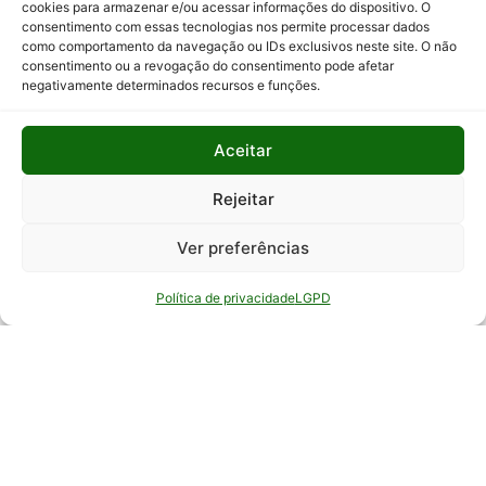
cookies para armazenar e/ou acessar informações do dispositivo. O
consentimento com essas tecnologias nos permite processar dados
Relatório
como comportamento da navegação ou IDs exclusivos neste site. O não
Anual de
consentimento ou a revogação do consentimento pode afetar
Atividades
negativamente determinados recursos e funções.
da
Auditoria
Interna
Aceitar
Relatório
Rejeitar
de Gestão
Ver preferências
Serviço de
Informação
Política de privacidade
LGPD
ao Cidadão
© Todos os direitos reservados - EPAMIG -
Empresa de Pesquisa Agropecuária de Minas
Gerais - Desenvolvimento: ASCOM - Assessoria de