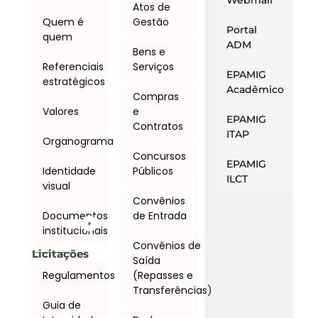
Webmail
Atos de
Quem é
Gestão
Portal
quem
ADM
Bens e
Referenciais
Serviços
EPAMIG
estratégicos
Acadêmico
Compras
Valores
e
EPAMIG
Contratos
ITAP
Organograma
Concursos
EPAMIG
Identidade
Públicos
ILCT
visual
Convênios
Documentos
de Entrada
institucionais
Convênios de
Licitações
Saída
Regulamentos
(Repasses e
Transferências)
Guia de