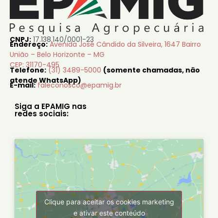
CNPJ:
17.138.140/0001-23
Endereço:
Avenida José Cândido da Silveira, 1647 Bairro
União – Belo Horizonte – MG
CEP: 31170-495
Telefone:
(31) 3489-5000
(somente chamadas, não
atende WhatsApp)
E-mail:
faleconosco@epamig.br
Siga a EPAMIG nas
redes sociais:
Clique para aceitar os cookies marketing
e ativar este conteúdo