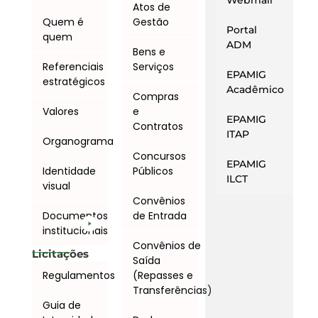
Webmail
Atos de
Quem é
Gestão
Portal
quem
ADM
Bens e
Referenciais
Serviços
EPAMIG
estratégicos
Acadêmico
Compras
Valores
e
EPAMIG
Contratos
ITAP
Organograma
Concursos
EPAMIG
Identidade
Públicos
ILCT
visual
Convênios
Documentos
de Entrada
institucionais
Convênios de
Licitações
Saída
Regulamentos
(Repasses e
Transferências)
Guia de