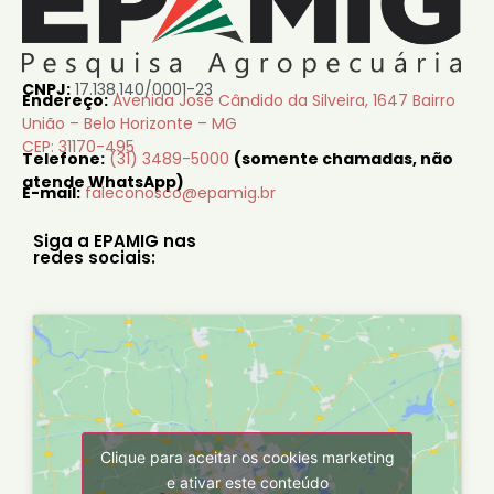
CNPJ:
17.138.140/0001-23
Endereço:
Avenida José Cândido da Silveira, 1647 Bairro
União – Belo Horizonte – MG
CEP: 31170-495
Telefone:
(31) 3489-5000
(somente chamadas, não
atende WhatsApp)
E-mail:
faleconosco@epamig.br
Siga a EPAMIG nas
redes sociais:
Clique para aceitar os cookies marketing
e ativar este conteúdo