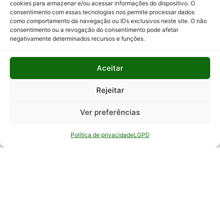
cookies para armazenar e/ou acessar informações do dispositivo. O
consentimento com essas tecnologias nos permite processar dados
Relatório
como comportamento da navegação ou IDs exclusivos neste site. O não
Anual de
consentimento ou a revogação do consentimento pode afetar
Atividades
negativamente determinados recursos e funções.
da
Auditoria
Interna
Aceitar
Relatório
Rejeitar
de Gestão
Ver preferências
Serviço de
Informação
Política de privacidade
LGPD
ao Cidadão
© Todos os direitos reservados - EPAMIG -
Empresa de Pesquisa Agropecuária de Minas
Gerais - Desenvolvimento: ASCOM - Assessoria de