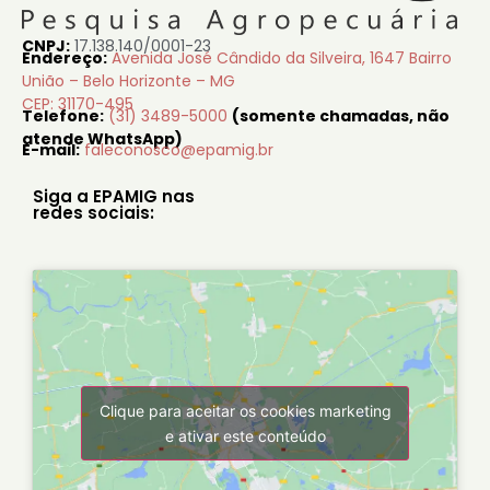
CNPJ:
17.138.140/0001-23
Endereço:
Avenida José Cândido da Silveira, 1647 Bairro
União – Belo Horizonte – MG
CEP: 31170-495
Telefone:
(31) 3489-5000
(somente chamadas, não
atende WhatsApp)
E-mail:
faleconosco@epamig.br
Siga a EPAMIG nas
redes sociais:
Clique para aceitar os cookies marketing
e ativar este conteúdo