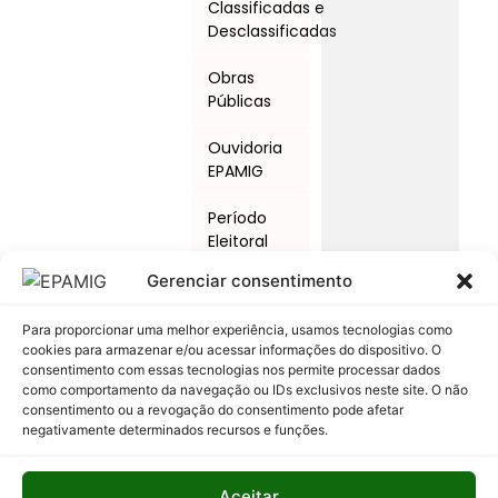
Classificadas e
Desclassificadas
Obras
Públicas
Ouvidoria
EPAMIG
Período
Eleitoral
Gerenciar consentimento
Procedimentos
Licitatórios
Para proporcionar uma melhor experiência, usamos tecnologias como
cookies para armazenar e/ou acessar informações do dispositivo. O
Programas
consentimento com essas tecnologias nos permite processar dados
e Ações
como comportamento da navegação ou IDs exclusivos neste site. O não
consentimento ou a revogação do consentimento pode afetar
Relatório
negativamente determinados recursos e funções.
Anual de
Atividades
Aceitar
da