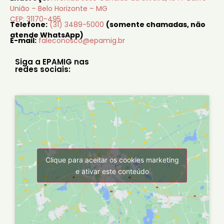
União – Belo Horizonte – MG
CEP: 31170-495
Telefone:
(31) 3489-5000
(somente chamadas, não
atende WhatsApp)
E-mail:
faleconosco@epamig.br
Siga a EPAMIG nas
redes sociais:
Clique para aceitar os cookies marketing
e ativar este conteúdo