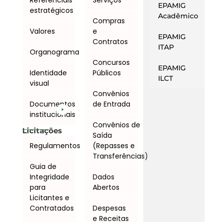
EPAMIG
estratégicos
Acadêmico
Compras
Valores
e
EPAMIG
Contratos
ITAP
Organograma
Concursos
EPAMIG
Identidade
Públicos
ILCT
visual
Convênios
Documentos
de Entrada
institucionais
Convênios de
Licitações
Saída
Regulamentos
(Repasses e
Transferências)
Guia de
Integridade
Dados
para
Abertos
Licitantes e
Contratados
Despesas
e Receitas