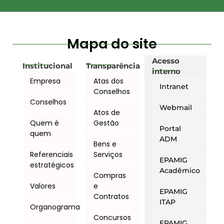
Mapa do site
Acesso
Institucional
Transparência
interno
Empresa
Atas dos
Intranet
Conselhos
Conselhos
Webmail
Atos de
Quem é
Gestão
Portal
quem
ADM
Bens e
Referenciais
Serviços
EPAMIG
estratégicos
Acadêmico
Compras
Valores
e
EPAMIG
Contratos
ITAP
Organograma
Concursos
EPAMIG