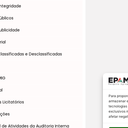
ntegridade
úblicos
blicidade
ial
assificadas e Desclassificadas
s
MIG
al
Para propor
armazenar e
Licitatórios
tecnologias
exclusivos 
Ações
afetar nega
l de Atividades da Auditoria Interna