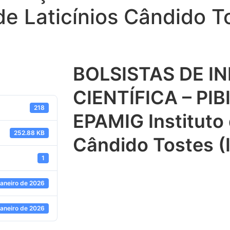
de Laticínios Cândido T
BOLSISTAS DE I
CIENTÍFICA – PI
218
EPAMIG Instituto 
252.88 KB
Cândido Tostes 
1
janeiro de 2026
janeiro de 2026