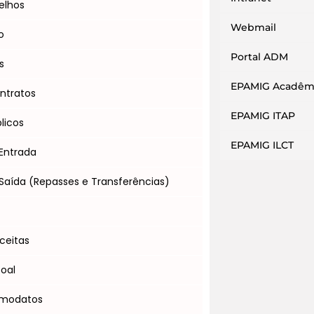
elhos
Webmail
o
Portal ADM
s
EPAMIG Acadêm
ntratos
EPAMIG ITAP
licos
EPAMIG ILCT
Entrada
Saída (Repasses e Transferências)
s
ceitas
soal
omodatos