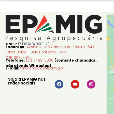
CNPJ:
17.138.140/0001-23
Endereço:
Avenida José Cândido da Silveira, 1647
Bairro União – Belo Horizonte – MG
CEP: 31170-495
Telefone:
(31) 3489-5000
(somente chamadas,
não atende WhatsApp)
E-mail:
faleconosco@epamig.br
Siga a EPAMIG nas
redes sociais: