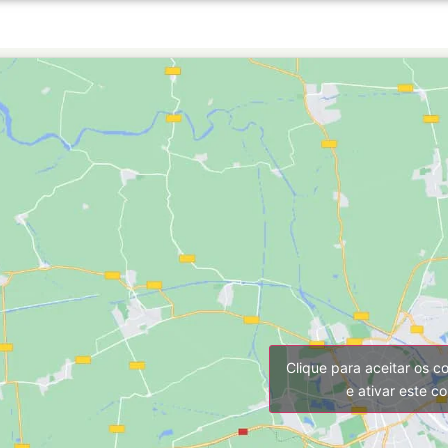
Clique para aceitar os c
e ativar este c