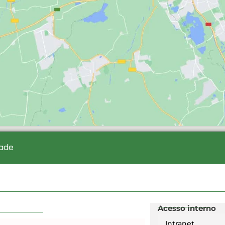
dade
Acesso interno
Intranet