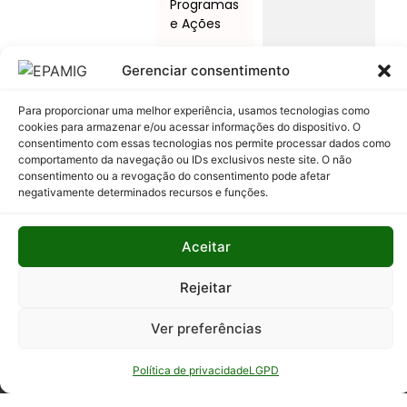
Programas
e Ações
Relatório
Gerenciar consentimento
Anual de
Atividades
Para proporcionar uma melhor experiência, usamos tecnologias como
da
cookies para armazenar e/ou acessar informações do dispositivo. O
Auditoria
consentimento com essas tecnologias nos permite processar dados como
Interna
comportamento da navegação ou IDs exclusivos neste site. O não
consentimento ou a revogação do consentimento pode afetar
negativamente determinados recursos e funções.
Relatório
de Gestão
Aceitar
Serviço de
Informação
Rejeitar
ao Cidadão
Ver preferências
Política de privacidade
LGPD
© Todos os direitos reservados - EPAMIG -