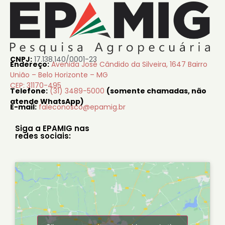
CNPJ:
17.138.140/0001-23
Endereço:
Avenida José Cândido da Silveira, 1647 Bairro
União – Belo Horizonte – MG
CEP: 31170-495
Telefone:
(31) 3489-5000
(somente chamadas, não
atende WhatsApp)
E-mail:
faleconosco@epamig.br
Siga a EPAMIG nas
redes sociais: