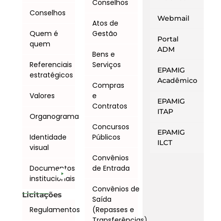
Conselhos
Conselhos
Webmail
Atos de
Quem é
Gestão
Portal
quem
ADM
Bens e
Referenciais
Serviços
EPAMIG
estratégicos
Acadêmico
Compras
Valores
e
EPAMIG
Contratos
ITAP
Organograma
Concursos
EPAMIG
Identidade
Públicos
ILCT
visual
Convênios
Documentos
de Entrada
institucionais
Convênios de
Licitações
Saída
Regulamentos
(Repasses e
Transferências)