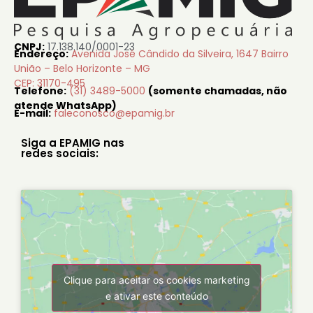
CNPJ:
17.138.140/0001-23
Endereço:
Avenida José Cândido da Silveira, 1647 Bairro
União – Belo Horizonte – MG
CEP: 31170-495
Telefone:
(31) 3489-5000
(somente chamadas, não
atende WhatsApp)
E-mail:
faleconosco@epamig.br
Siga a EPAMIG nas
redes sociais:
Clique para aceitar os cookies marketing
e ativar este conteúdo