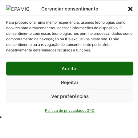
Relatório
Gerenciar consentimento
Anual de
Atividades
Para proporcionar uma melhor experiência, usamos tecnologias como
da
cookies para armazenar e/ou acessar informações do dispositivo. O
Auditoria
consentimento com essas tecnologias nos permite processar dados como
Interna
comportamento da navegação ou IDs exclusivos neste site. O não
consentimento ou a revogação do consentimento pode afetar
Relatório
negativamente determinados recursos e funções.
de Gestão
Aceitar
Serviço de
Informação
Rejeitar
ao Cidadão
Ver preferências
Política de privacidade
LGPD
© Todos os direitos reservados - EPAMIG -
Empresa de Pesquisa Agropecuária de Minas
Gerais - Desenvolvimento: ASCOM - Assessoria de