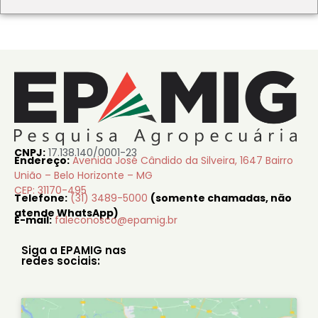
CNPJ:
17.138.140/0001-23
Endereço:
Avenida José Cândido da Silveira, 1647 Bairro
União – Belo Horizonte – MG
CEP: 31170-495
Telefone:
(31) 3489-5000
(somente chamadas, não
atende WhatsApp)
E-mail:
faleconosco@epamig.br
Siga a EPAMIG nas
redes sociais: