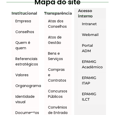
Mapa do site
Acesso
Institucional
Transparência
interno
Empresa
Atas dos
Intranet
Conselhos
Conselhos
Webmail
Atos de
Quem é
Gestão
Portal
quem
ADM
Bens e
Referenciais
Serviços
EPAMIG
estratégicos
Acadêmico
Compras
Valores
e
EPAMIG
Contratos
ITAP
Organograma
Concursos
EPAMIG
Identidade
Públicos
ILCT
visual
Convênios
Documentos
de Entrada