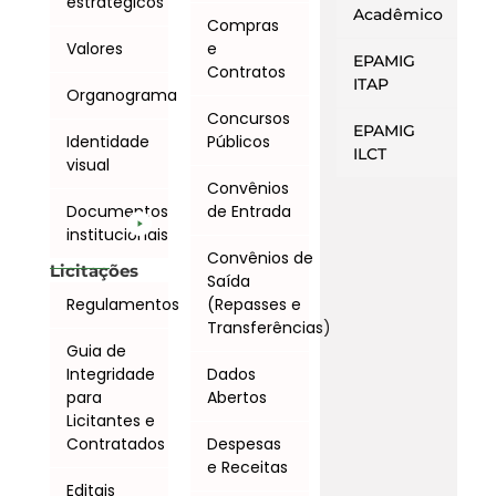
estratégicos
Acadêmico
Compras
Valores
e
EPAMIG
Contratos
ITAP
Organograma
Concursos
EPAMIG
Identidade
Públicos
ILCT
visual
Convênios
Documentos
de Entrada
institucionais
Convênios de
Licitações
Saída
Regulamentos
(Repasses e
Transferências)
Guia de
Integridade
Dados
para
Abertos
Licitantes e
Contratados
Despesas
e Receitas
Editais