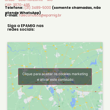
CEP: 31170-495
Telefone:
(31) 3489-5000
(somente chamadas, não
atende WhatsApp)
E-mail:
faleconosco@epamig.br
Siga a EPAMIG nas
redes sociais:
Clique para aceitar os cookies marketing
e ativar este conteúdo