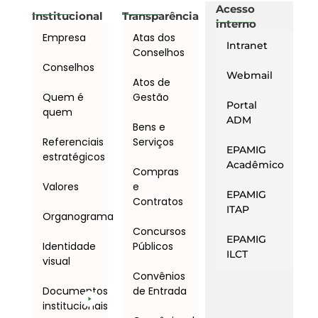
Acesso
Institucional
Transparência
interno
Empresa
Atas dos
Intranet
Conselhos
Conselhos
Webmail
Atos de
Quem é
Gestão
Portal
quem
ADM
Bens e
Referenciais
Serviços
EPAMIG
estratégicos
Acadêmico
Compras
Valores
e
EPAMIG
Contratos
ITAP
Organograma
Concursos
EPAMIG
Identidade
Públicos
ILCT
visual
Convênios
Documentos
de Entrada
institucionais