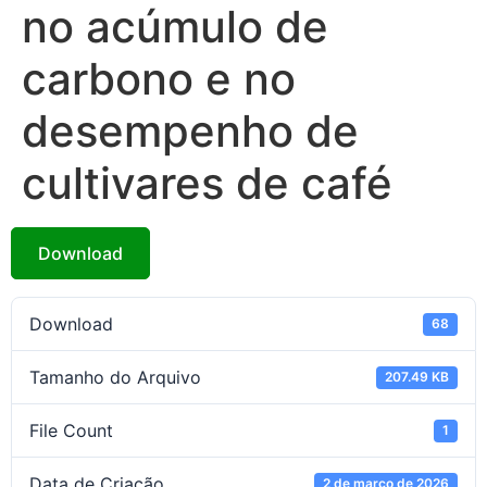
no acúmulo de
carbono e no
desempenho de
cultivares de café
Download
Download
68
Tamanho do Arquivo
207.49 KB
File Count
1
Data de Criação
2 de março de 2026