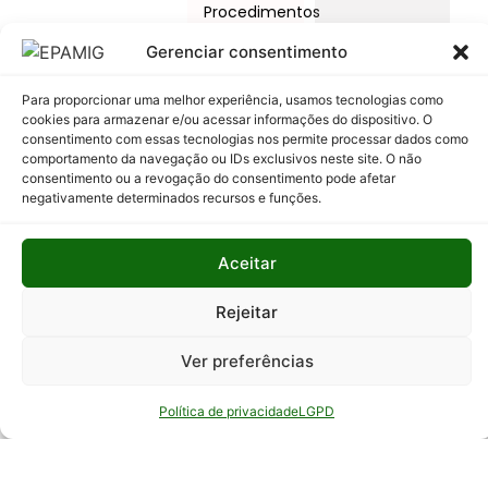
Procedimentos
Licitatórios
Gerenciar consentimento
Programas
Para proporcionar uma melhor experiência, usamos tecnologias como
e Ações
cookies para armazenar e/ou acessar informações do dispositivo. O
consentimento com essas tecnologias nos permite processar dados como
Relatório
comportamento da navegação ou IDs exclusivos neste site. O não
Anual de
consentimento ou a revogação do consentimento pode afetar
Atividades
negativamente determinados recursos e funções.
da
Auditoria
Aceitar
Interna
Relatório
Rejeitar
de Gestão
Ver preferências
Serviço de
Informação
Política de privacidade
LGPD
ao Cidadão