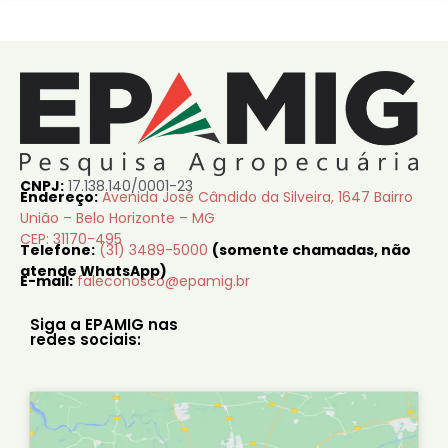
CNPJ:
17.138.140/0001-23
Endereço:
Avenida José Cândido da Silveira, 1647 Bairro
União – Belo Horizonte – MG
CEP: 31170-495
Telefone:
(31) 3489-5000
(somente chamadas, não
atende WhatsApp)
E-mail:
faleconosco@epamig.br
Siga a EPAMIG nas
redes sociais: