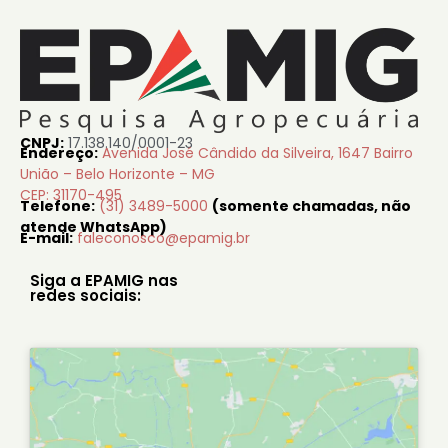
CNPJ:
17.138.140/0001-23
Endereço:
Avenida José Cândido da Silveira, 1647 Bairro
União – Belo Horizonte – MG
CEP: 31170-495
Telefone:
(31) 3489-5000
(somente chamadas, não
atende WhatsApp)
E-mail:
faleconosco@epamig.br
Siga a EPAMIG nas
redes sociais: