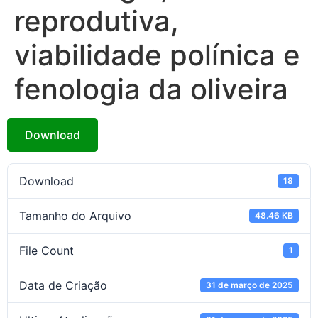
reprodutiva,
viabilidade polínica e
fenologia da oliveira
Download
Download
18
Tamanho do Arquivo
48.46 KB
File Count
1
Data de Criação
31 de março de 2025