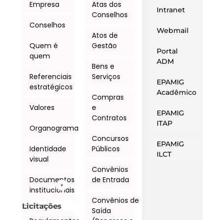
Empresa
Atas dos
Intranet
Conselhos
Conselhos
Webmail
Atos de
Quem é
Gestão
Portal
quem
ADM
Bens e
Referenciais
Serviços
EPAMIG
estratégicos
Acadêmico
Compras
Valores
e
EPAMIG
Contratos
ITAP
Organograma
Concursos
EPAMIG
Identidade
Públicos
ILCT
visual
Convênios
Documentos
de Entrada
institucionais
Convênios de
Licitações
Saída