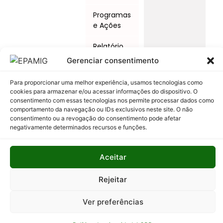
Programas
e Ações
Relatório
Anual de
Gerenciar consentimento
Atividades
da
Para proporcionar uma melhor experiência, usamos tecnologias como
Auditoria
cookies para armazenar e/ou acessar informações do dispositivo. O
Interna
consentimento com essas tecnologias nos permite processar dados como
comportamento da navegação ou IDs exclusivos neste site. O não
consentimento ou a revogação do consentimento pode afetar
Relatório
negativamente determinados recursos e funções.
de Gestão
Serviço de
Aceitar
Informação
ao Cidadão
Rejeitar
Ver preferências