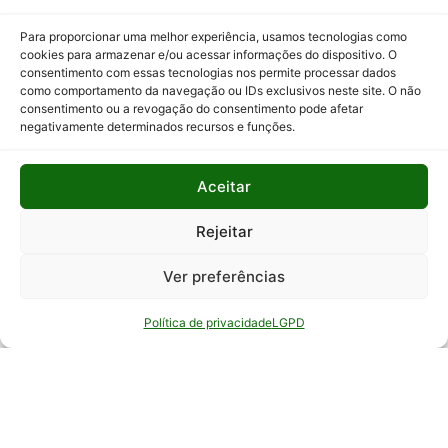
Programas
Para proporcionar uma melhor experiência, usamos tecnologias como
e Ações
cookies para armazenar e/ou acessar informações do dispositivo. O
consentimento com essas tecnologias nos permite processar dados
Relatório
como comportamento da navegação ou IDs exclusivos neste site. O não
Anual de
consentimento ou a revogação do consentimento pode afetar
Atividades
negativamente determinados recursos e funções.
da
Auditoria
Aceitar
Interna
Relatório
Rejeitar
de Gestão
Ver preferências
Serviço de
Informação
Política de privacidade
LGPD
ao Cidadão