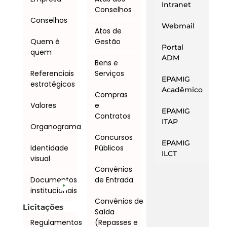
Intranet
Conselhos
Conselhos
Webmail
Atos de
Quem é
Gestão
Portal
quem
ADM
Bens e
Referenciais
Serviços
EPAMIG
estratégicos
Acadêmico
Compras
Valores
e
EPAMIG
Contratos
ITAP
Organograma
Concursos
EPAMIG
Identidade
Públicos
ILCT
visual
Convênios
Documentos
de Entrada
institucionais
Convênios de
Licitações
Saída
Regulamentos
(Repasses e