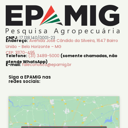
CNPJ:
17.138.140/0001-23
Endereço:
Avenida José Cândido da Silveira, 1647 Bairro
União – Belo Horizonte – MG
CEP: 31170-495
Telefone:
(31) 3489-5000
(somente chamadas, não
atende WhatsApp)
E-mail:
faleconosco@epamig.br
Siga a EPAMIG nas
redes sociais: