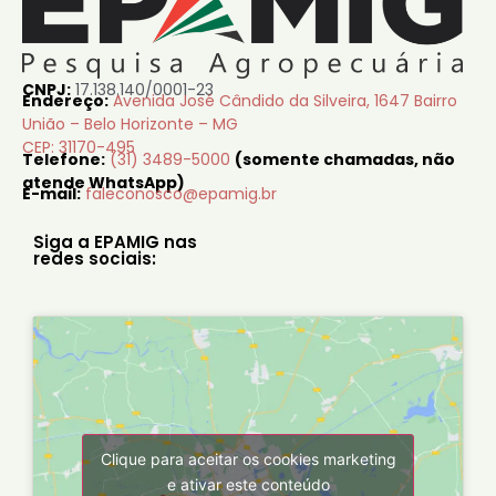
CNPJ:
17.138.140/0001-23
Endereço:
Avenida José Cândido da Silveira, 1647 Bairro
União – Belo Horizonte – MG
CEP: 31170-495
Telefone:
(31) 3489-5000
(somente chamadas, não
atende WhatsApp)
E-mail:
faleconosco@epamig.br
Siga a EPAMIG nas
redes sociais:
Clique para aceitar os cookies marketing
e ativar este conteúdo