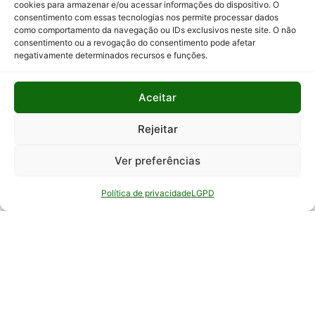
cookies para armazenar e/ou acessar informações do dispositivo. O
consentimento com essas tecnologias nos permite processar dados
Relatório
como comportamento da navegação ou IDs exclusivos neste site. O não
Anual de
consentimento ou a revogação do consentimento pode afetar
Atividades
negativamente determinados recursos e funções.
da
Auditoria
Interna
Aceitar
Relatório
Rejeitar
de Gestão
Ver preferências
Serviço de
Informação
Política de privacidade
LGPD
ao Cidadão
© Todos os direitos reservados - EPAMIG -
Empresa de Pesquisa Agropecuária de Minas
Gerais - Desenvolvimento: ASCOM - Assessoria de