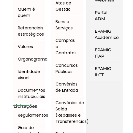
Webmail
Atos de
Quem é
Gestão
Portal
quem
ADM
Bens e
Referenciais
Serviços
EPAMIG
estratégicos
Acadêmico
Compras
Valores
e
EPAMIG
Contratos
ITAP
Organograma
Concursos
EPAMIG
Identidade
Públicos
ILCT
visual
Convênios
Documentos
de Entrada
institucionais
Convênios de
Licitações
Saída
Regulamentos
(Repasses e
Transferências)
Guia de