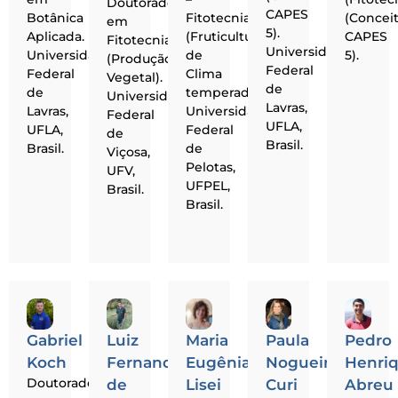
Doutorado
CAPES
Botânica
Fitotecnia
(Concei
em
5).
Aplicada.
(Fruticultura
CAPES
Fitotecnia
Universidade
Universidade
de
5).
(Produção
Federal
Federal
Clima
Vegetal).
de
de
temperado).
Universidade
Lavras,
Lavras,
Universidade
Federal
UFLA,
UFLA,
Federal
de
Brasil.
Brasil.
de
Viçosa,
Pelotas,
UFV,
UFPEL,
Brasil.
Brasil.
Gabriel
Luiz
Maria
Paula
Pedro
Koch
Fernando
Eugênia
Nogueira
Henri
Doutorado
de
Lisei
Curi
Abreu