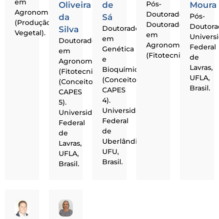
em
Pós-
Oliveira
de
Moura
Agronomia
Doutorado.
Pós-
da
Sá
(Produção
Doutorado
Doutora
Doutorado
Silva
Vegetal).
em
Univers
em
Doutorado
Agronomia
Federal
Genética
em
(Fitotecnia)
de
e
Agronomia
Lavras,
Bioquímica
(Fitotecnia)
UFLA,
(Conceito
(Conceito
Brasil.
CAPES
CAPES
4).
5).
Universidade
Universidade
Federal
Federal
de
de
Uberlândia,
Lavras,
UFU,
UFLA,
Brasil.
Brasil.