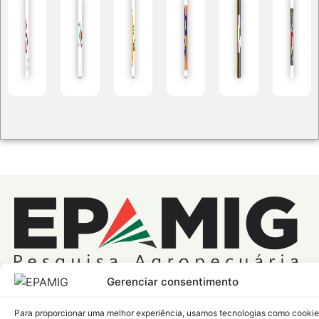
CNPJ:
17.138.140/0001-23
Gerenciar consentimento
Endereço:
Avenida José Cândido da Silveira, 1647 Bairro
União – Belo Horizonte – MG
Para proporcionar uma melhor experiência, usamos tecnologias como cooki
CEP: 31170-495