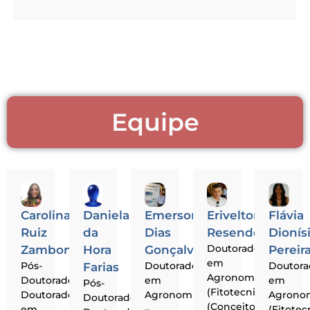
Equipe
Carolina
Daniela
Emerson
Erivelton
Flávia
Ruiz
da
Dias
Resende
Dionís
Doutorado
Zambon
Hora
Gonçalves
Pereir
em
Pós-
Doutorado
Doutor
Farias
Agronomia
Doutorado.
em
em
Pós-
(Fitotecnia)
Doutorado
Agronomia
Agrono
Doutorado.
(Conceito
em
–
(Fitotec