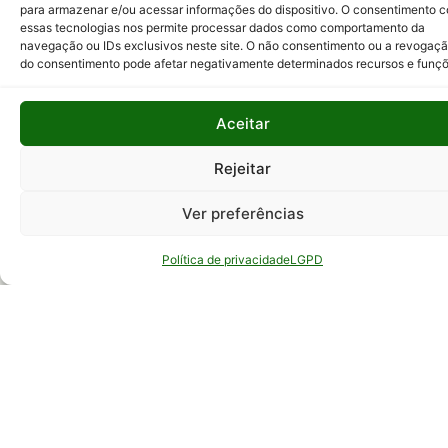
Telefone:
(31) 3489-5000
(somente chamadas, não
para armazenar e/ou acessar informações do dispositivo. O consentimento 
atende WhatsApp)
essas tecnologias nos permite processar dados como comportamento da
E-mail:
faleconosco@epamig.br
navegação ou IDs exclusivos neste site. O não consentimento ou a revogaç
do consentimento pode afetar negativamente determinados recursos e funçõ
Siga a EPAMIG nas
redes sociais:
Aceitar
Rejeitar
Ver preferências
Política de privacidade
LGPD
Clique para aceitar os cookies marketing
e ativar este conteúdo