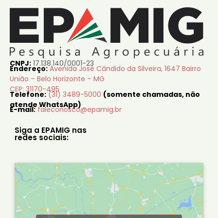
CNPJ:
17.138.140/0001-23
Endereço:
Avenida José Cândido da Silveira, 1647 Bairro
União – Belo Horizonte – MG
CEP: 31170-495
Telefone:
(31) 3489-5000
(somente chamadas, não
atende WhatsApp)
E-mail:
faleconosco@epamig.br
Siga a EPAMIG nas
redes sociais: