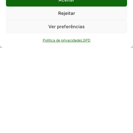
Intranet
Conselhos
Conselhos
Rejeitar
Webmail
Atos de
Quem é
Gestão
Ver preferências
Portal
quem
ADM
Bens e
Política de privacidade
LGPD
Referenciais
Serviços
EPAMIG
estratégicos
Acadêmico
Compras
Valores
e
EPAMIG
Contratos
ITAP
Organograma
Concursos
EPAMIG
Identidade
Públicos
ILCT
visual
Convênios
Documentos
de Entrada
institucionais
Convênios de
Licitações
Saída
Regulamentos
(Repasses e