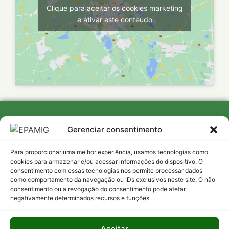
Clique para aceitar os cookies marketing
e ativar este conteúdo
Política de Privacidade
Gerenciar consentimento
Termo de responsabilidade
Para proporcionar uma melhor experiência, usamos tecnologias como
cookies para armazenar e/ou acessar informações do dispositivo. O
consentimento com essas tecnologias nos permite processar dados
como comportamento da navegação ou IDs exclusivos neste site. O não
Mapa do site
consentimento ou a revogação do consentimento pode afetar
negativamente determinados recursos e funções.
Acesso
Institucional
Transparência
interno
Empresa
Atas dos
Aceitar