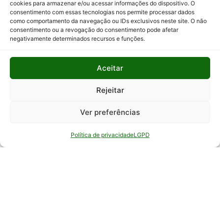
cookies para armazenar e/ou acessar informações do dispositivo. O
consentimento com essas tecnologias nos permite processar dados
Relatório
como comportamento da navegação ou IDs exclusivos neste site. O não
Anual de
consentimento ou a revogação do consentimento pode afetar
Atividades
negativamente determinados recursos e funções.
da
Auditoria
Interna
Aceitar
Relatório
Rejeitar
de Gestão
Ver preferências
Serviço de
Informação
Política de privacidade
LGPD
ao Cidadão
© Todos os direitos reservados - EPAMIG -
Empresa de Pesquisa Agropecuária de Minas
Gerais - Desenvolvimento: ASCOM - Assessoria de