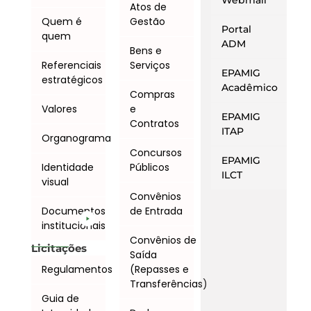
Webmail
Atos de
Quem é
Gestão
Portal
quem
ADM
Bens e
Referenciais
Serviços
EPAMIG
estratégicos
Acadêmico
Compras
Valores
e
EPAMIG
Contratos
ITAP
Organograma
Concursos
EPAMIG
Identidade
Públicos
ILCT
visual
Convênios
Documentos
de Entrada
institucionais
Convênios de
Licitações
Saída
Regulamentos
(Repasses e
Transferências)
Guia de