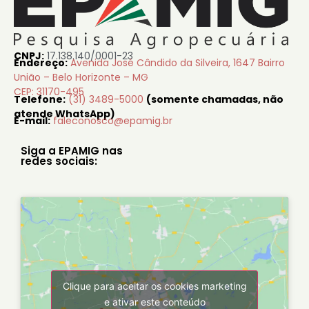
CNPJ:
17.138.140/0001-23
Endereço:
Avenida José Cândido da Silveira, 1647 Bairro
União – Belo Horizonte – MG
CEP: 31170-495
Telefone:
(31) 3489-5000
(somente chamadas, não
atende WhatsApp)
E-mail:
faleconosco@epamig.br
Siga a EPAMIG nas
redes sociais:
Clique para aceitar os cookies marketing
e ativar este conteúdo