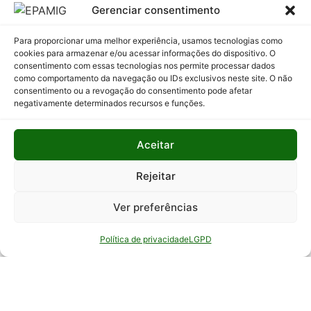
Licitatórios
Gerenciar consentimento
Programas
Para proporcionar uma melhor experiência, usamos tecnologias como
e Ações
cookies para armazenar e/ou acessar informações do dispositivo. O
consentimento com essas tecnologias nos permite processar dados
Relatório
como comportamento da navegação ou IDs exclusivos neste site. O não
Anual de
consentimento ou a revogação do consentimento pode afetar
Atividades
negativamente determinados recursos e funções.
da
Auditoria
Aceitar
Interna
Relatório
Rejeitar
de Gestão
Ver preferências
Serviço de
Informação
Política de privacidade
LGPD
ao Cidadão