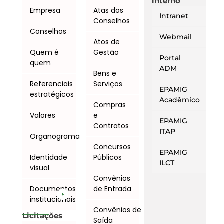
interno
Empresa
Atas dos
Intranet
Conselhos
Conselhos
Webmail
Atos de
Quem é
Gestão
Portal
quem
ADM
Bens e
Referenciais
Serviços
EPAMIG
estratégicos
Acadêmico
Compras
Valores
e
EPAMIG
Contratos
ITAP
Organograma
Concursos
EPAMIG
Identidade
Públicos
ILCT
visual
Convênios
Documentos
de Entrada
institucionais
Convênios de
Licitações
Saída