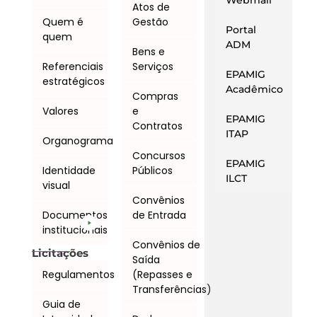
Webmail
Atos de
Quem é
Gestão
Portal
quem
ADM
Bens e
Referenciais
Serviços
EPAMIG
estratégicos
Acadêmico
Compras
Valores
e
EPAMIG
Contratos
ITAP
Organograma
Concursos
EPAMIG
Identidade
Públicos
ILCT
visual
Convênios
Documentos
de Entrada
institucionais
Convênios de
Licitações
Saída
Regulamentos
(Repasses e
Transferências)
Guia de