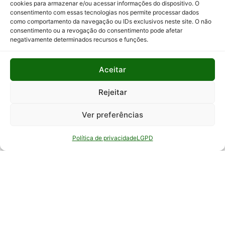
cookies para armazenar e/ou acessar informações do dispositivo. O
consentimento com essas tecnologias nos permite processar dados
Relatório
como comportamento da navegação ou IDs exclusivos neste site. O não
Anual de
consentimento ou a revogação do consentimento pode afetar
Atividades
negativamente determinados recursos e funções.
da
Auditoria
Interna
Aceitar
Relatório
Rejeitar
de Gestão
Ver preferências
Serviço de
Informação
Política de privacidade
LGPD
ao Cidadão
© Todos os direitos reservados - EPAMIG -
Empresa de Pesquisa Agropecuária de Minas
Gerais - Desenvolvimento: ASCOM - Assessoria de