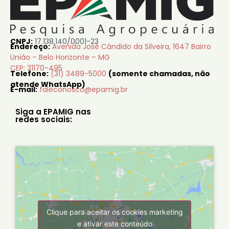
CNPJ:
17.138.140/0001-23
Endereço:
Avenida José Cândido da Silveira, 1647 Bairro
União – Belo Horizonte – MG
CEP: 31170-495
Telefone:
(31) 3489-5000
(somente chamadas, não
atende WhatsApp)
E-mail:
faleconosco@epamig.br
Siga a EPAMIG nas
redes sociais:
Clique para aceitar os cookies marketing
e ativar este conteúdo