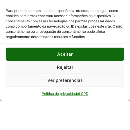
Programas
Para proporcionar uma melhor experiência, usamos tecnologias como
e Ações
cookies para armazenar e/ou acessar informações do dispositivo. O
consentimento com essas tecnologias nos permite processar dados
Relatório
como comportamento da navegação ou IDs exclusivos neste site. O não
Anual de
consentimento ou a revogação do consentimento pode afetar
Atividades
negativamente determinados recursos e funções.
da
Auditoria
Aceitar
Interna
Relatório
Rejeitar
de Gestão
Ver preferências
Serviço de
Informação
Política de privacidade
LGPD
ao Cidadão