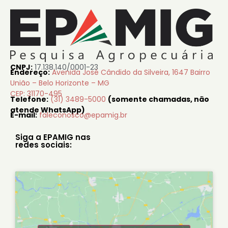
CNPJ:
17.138.140/0001-23
Endereço:
Avenida José Cândido da Silveira, 1647 Bairro
União – Belo Horizonte – MG
CEP: 31170-495
Telefone:
(31) 3489-5000
(somente chamadas, não
atende WhatsApp)
E-mail:
faleconosco@epamig.br
Siga a EPAMIG nas
redes sociais: