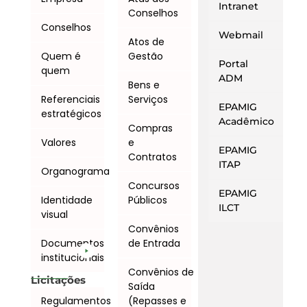
Intranet
Conselhos
Conselhos
Webmail
Atos de
Quem é
Gestão
Portal
quem
ADM
Bens e
Referenciais
Serviços
EPAMIG
estratégicos
Acadêmico
Compras
Valores
e
EPAMIG
Contratos
ITAP
Organograma
Concursos
EPAMIG
Identidade
Públicos
ILCT
visual
Convênios
Documentos
de Entrada
institucionais
Convênios de
Licitações
Saída
Regulamentos
(Repasses e