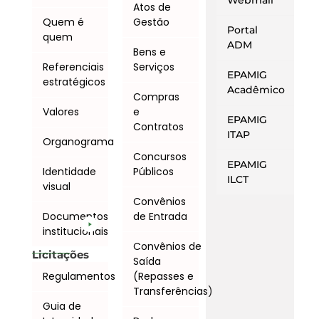
Webmail
Atos de
Quem é
Gestão
Portal
quem
ADM
Bens e
Referenciais
Serviços
EPAMIG
estratégicos
Acadêmico
Compras
Valores
e
EPAMIG
Contratos
ITAP
Organograma
Concursos
EPAMIG
Identidade
Públicos
ILCT
visual
Convênios
Documentos
de Entrada
institucionais
Convênios de
Licitações
Saída
Regulamentos
(Repasses e
Transferências)
Guia de