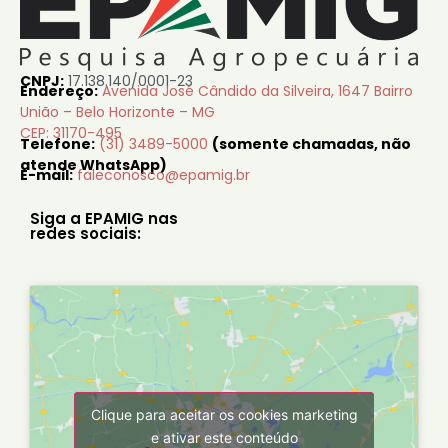
CNPJ:
17.138.140/0001-23
Endereço:
Avenida José Cândido da Silveira, 1647 Bairro
União – Belo Horizonte – MG
CEP: 31170-495
Telefone:
(31) 3489-5000
(somente chamadas, não
atende WhatsApp)
E-mail:
faleconosco@epamig.br
Siga a EPAMIG nas
redes sociais:
Clique para aceitar os cookies marketing
e ativar este conteúdo