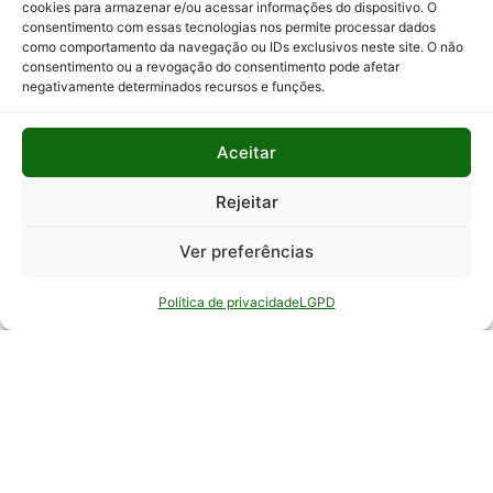
cookies para armazenar e/ou acessar informações do dispositivo. O
consentimento com essas tecnologias nos permite processar dados
Relatório
como comportamento da navegação ou IDs exclusivos neste site. O não
Anual de
consentimento ou a revogação do consentimento pode afetar
Atividades
negativamente determinados recursos e funções.
da
Auditoria
Interna
Aceitar
Relatório
Rejeitar
de Gestão
Ver preferências
Serviço de
Informação
Política de privacidade
LGPD
ao Cidadão
© Todos os direitos reservados - EPAMIG -
Empresa de Pesquisa Agropecuária de Minas
Gerais - Desenvolvimento: ASCOM - Assessoria de