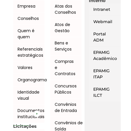
interno
Empresa
Atas dos
Intranet
Conselhos
Conselhos
Webmail
Atos de
Quem é
Gestão
Portal
quem
ADM
Bens e
Referenciais
Serviços
EPAMIG
estratégicos
Acadêmico
Compras
Valores
e
EPAMIG
Contratos
ITAP
Organograma
Concursos
EPAMIG
Identidade
Públicos
ILCT
visual
Convênios
Documentos
de Entrada
institucionais
Convênios de
Licitações
Saída