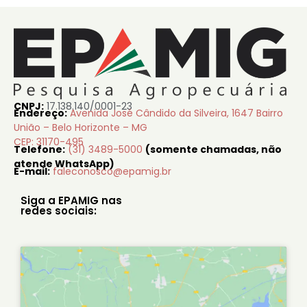
CNPJ:
17.138.140/0001-23
Endereço:
Avenida José Cândido da Silveira, 1647 Bairro
União – Belo Horizonte – MG
CEP: 31170-495
Telefone:
(31) 3489-5000
(somente chamadas, não
atende WhatsApp)
E-mail:
faleconosco@epamig.br
Siga a EPAMIG nas
redes sociais: