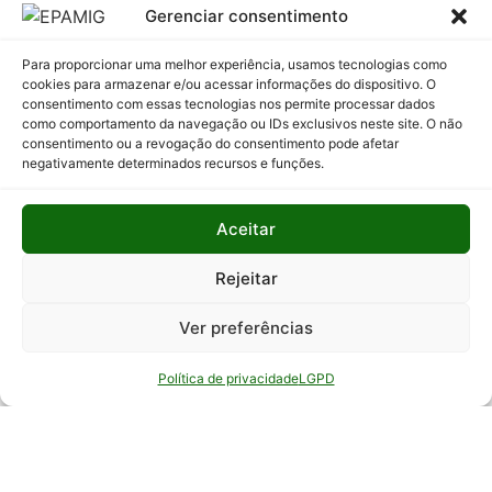
Licitatórios
Gerenciar consentimento
Programas
Para proporcionar uma melhor experiência, usamos tecnologias como
e Ações
cookies para armazenar e/ou acessar informações do dispositivo. O
consentimento com essas tecnologias nos permite processar dados
Relatório
como comportamento da navegação ou IDs exclusivos neste site. O não
Anual de
consentimento ou a revogação do consentimento pode afetar
Atividades
negativamente determinados recursos e funções.
da
Auditoria
Aceitar
Interna
Relatório
Rejeitar
de Gestão
Ver preferências
Serviço de
Informação
Política de privacidade
LGPD
ao Cidadão