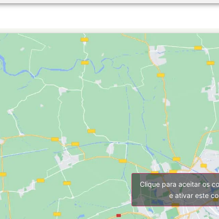
Clique para aceitar os c
e ativar este c