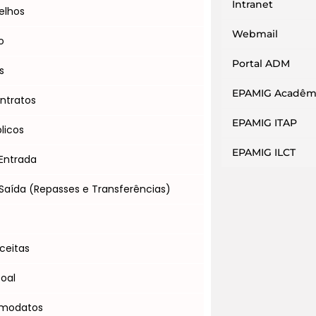
Intranet
elhos
Webmail
o
Portal ADM
s
EPAMIG Acadêm
ntratos
EPAMIG ITAP
licos
EPAMIG ILCT
Entrada
Saída (Repasses e Transferências)
s
ceitas
soal
omodatos