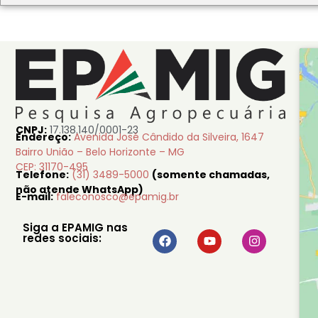
CNPJ:
17.138.140/0001-23
Endereço:
Avenida José Cândido da Silveira, 1647
Bairro União – Belo Horizonte – MG
CEP: 31170-495
Telefone:
(31) 3489-5000
(somente chamadas,
não atende WhatsApp)
E-mail:
faleconosco@epamig.br
Siga a EPAMIG nas
redes sociais: