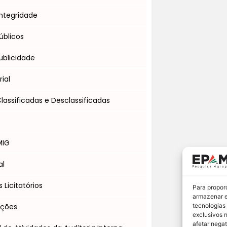
ntegridade
úblicos
blicidade
ial
assificadas e Desclassificadas
s
MIG
al
Licitatórios
Para propor
armazenar e
Ações
tecnologias
exclusivos 
afetar nega