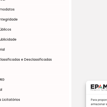
omodatos
ntegridade
úblicos
blicidade
ial
assificadas e Desclassificadas
s
MIG
al
Licitatórios
Para propor
armazenar e