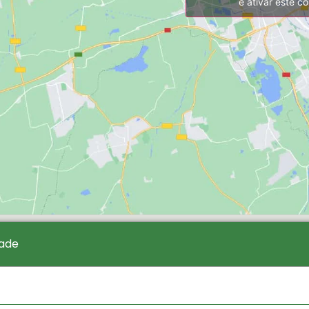
e ativar este c
dade