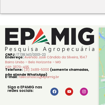
CNPJ:
17.138.140/0001-23
Endereço:
Avenida José Cândido da Silveira, 1647
Bairro União – Belo Horizonte – MG
CEP: 31170-495
Telefone:
(31) 3489-5000
(somente chamadas,
não atende WhatsApp)
E-mail:
faleconosco@epamig.br
Siga a EPAMIG nas
redes sociais: