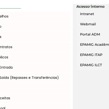
Acesso interno
Intranet
elhos
Webmail
o
Portal ADM
s
EPAMIG Acadêm
ntratos
EPAMIG ITAP
licos
EPAMIG ILCT
Entrada
Saída (Repasses e Transferências)
s
ceitas
soal