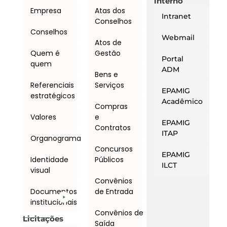
interno
Empresa
Atas dos
Intranet
Conselhos
Conselhos
Webmail
Atos de
Quem é
Gestão
Portal
quem
ADM
Bens e
Referenciais
Serviços
EPAMIG
estratégicos
Acadêmico
Compras
Valores
e
EPAMIG
Contratos
ITAP
Organograma
Concursos
EPAMIG
Identidade
Públicos
ILCT
visual
Convênios
Documentos
de Entrada
institucionais
Convênios de
Licitações
Saída