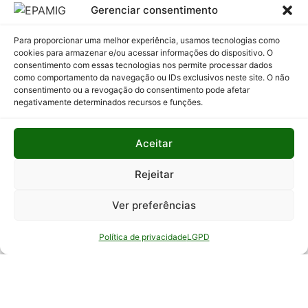
Licitatórios
Gerenciar consentimento
Programas
Para proporcionar uma melhor experiência, usamos tecnologias como
e Ações
cookies para armazenar e/ou acessar informações do dispositivo. O
consentimento com essas tecnologias nos permite processar dados
Relatório
como comportamento da navegação ou IDs exclusivos neste site. O não
Anual de
consentimento ou a revogação do consentimento pode afetar
Atividades
negativamente determinados recursos e funções.
da
Auditoria
Aceitar
Interna
Relatório
Rejeitar
de Gestão
Ver preferências
Serviço de
Informação
Política de privacidade
LGPD
ao Cidadão