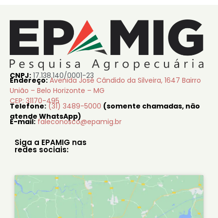
CNPJ:
17.138.140/0001-23
Endereço:
Avenida José Cândido da Silveira, 1647 Bairro
União – Belo Horizonte – MG
CEP: 31170-495
Telefone:
(31) 3489-5000
(somente chamadas, não
atende WhatsApp)
E-mail:
faleconosco@epamig.br
Siga a EPAMIG nas
redes sociais: