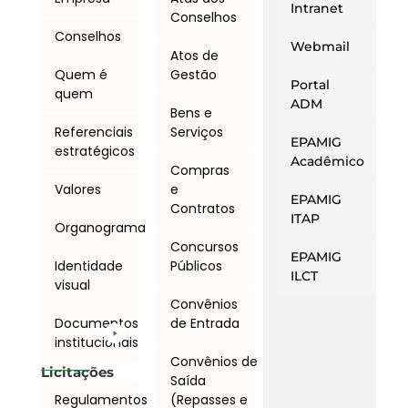
Intranet
Conselhos
Conselhos
Webmail
Atos de
Quem é
Gestão
Portal
quem
ADM
Bens e
Referenciais
Serviços
EPAMIG
estratégicos
Acadêmico
Compras
Valores
e
EPAMIG
Contratos
ITAP
Organograma
Concursos
EPAMIG
Identidade
Públicos
ILCT
visual
Convênios
Documentos
de Entrada
institucionais
Convênios de
Licitações
Saída
Regulamentos
(Repasses e