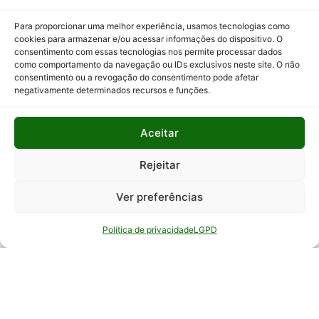
Programas
Para proporcionar uma melhor experiência, usamos tecnologias como
e Ações
cookies para armazenar e/ou acessar informações do dispositivo. O
consentimento com essas tecnologias nos permite processar dados
Relatório
como comportamento da navegação ou IDs exclusivos neste site. O não
Anual de
consentimento ou a revogação do consentimento pode afetar
Atividades
negativamente determinados recursos e funções.
da
Auditoria
Aceitar
Interna
Relatório
Rejeitar
de Gestão
Ver preferências
Serviço de
Informação
Política de privacidade
LGPD
ao Cidadão