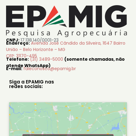
CNPJ:
17.138.140/0001-23
Endereço:
Avenida José Cândido da Silveira, 1647 Bairro
União – Belo Horizonte – MG
CEP: 31170-495
Telefone:
(31) 3489-5000
(somente chamadas, não
atende WhatsApp)
E-mail:
faleconosco@epamig.br
Siga a EPAMIG nas
redes sociais: