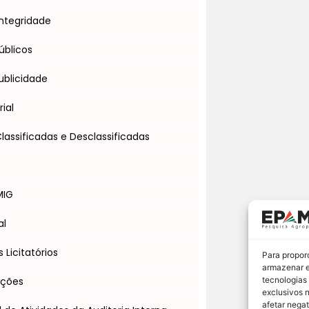
ntegridade
úblicos
blicidade
ial
assificadas e Desclassificadas
s
MIG
al
Licitatórios
Para propor
armazenar e
Ações
tecnologias
exclusivos 
afetar nega