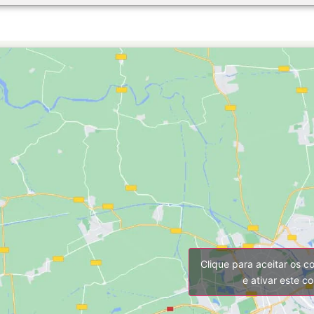
Clique para aceitar os c
e ativar este c