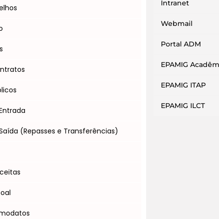
Intranet
elhos
Webmail
o
Portal ADM
s
EPAMIG Acadêm
ntratos
EPAMIG ITAP
licos
EPAMIG ILCT
Entrada
Saída (Repasses e Transferências)
s
ceitas
soal
omodatos