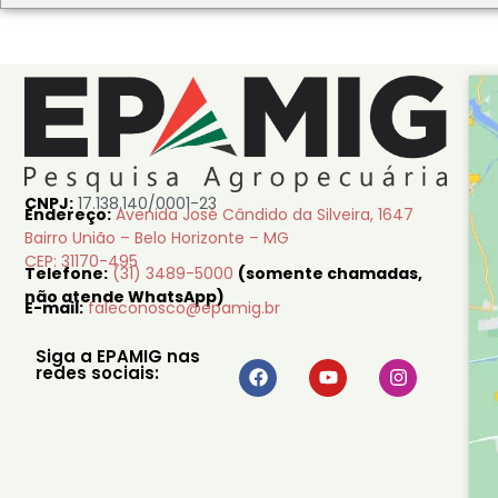
CNPJ:
17.138.140/0001-23
Endereço:
Avenida José Cândido da Silveira, 1647
Bairro União – Belo Horizonte – MG
CEP: 31170-495
Telefone:
(31) 3489-5000
(somente chamadas,
não atende WhatsApp)
E-mail:
faleconosco@epamig.br
Siga a EPAMIG nas
redes sociais: