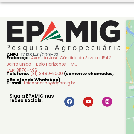
CNPJ:
17.138.140/0001-23
Endereço:
Avenida José Cândido da Silveira, 1647
Bairro União – Belo Horizonte – MG
CEP: 31170-495
Telefone:
(31) 3489-5000
(somente chamadas,
não atende WhatsApp)
E-mail:
faleconosco@epamig.br
Siga a EPAMIG nas
redes sociais: