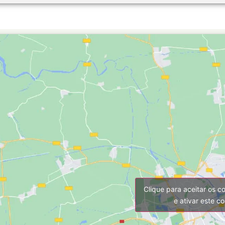
Clique para aceitar os c
e ativar este c