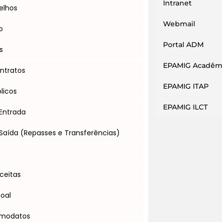
Intranet
elhos
Webmail
o
Portal ADM
s
EPAMIG Acadêm
ntratos
EPAMIG ITAP
licos
EPAMIG ILCT
Entrada
Saída (Repasses e Transferências)
s
ceitas
soal
omodatos