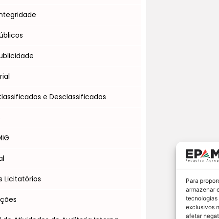
ntegridade
úblicos
blicidade
ial
assificadas e Desclassificadas
s
MIG
al
Licitatórios
Para propor
armazenar e
Ações
tecnologias
exclusivos 
afetar nega