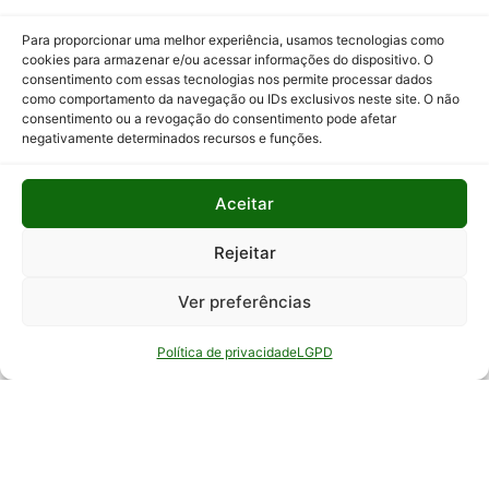
Programas
Para proporcionar uma melhor experiência, usamos tecnologias como
e Ações
cookies para armazenar e/ou acessar informações do dispositivo. O
consentimento com essas tecnologias nos permite processar dados
Relatório
como comportamento da navegação ou IDs exclusivos neste site. O não
Anual de
consentimento ou a revogação do consentimento pode afetar
Atividades
negativamente determinados recursos e funções.
da
Auditoria
Aceitar
Interna
Relatório
Rejeitar
de Gestão
Ver preferências
Serviço de
Informação
Política de privacidade
LGPD
ao Cidadão