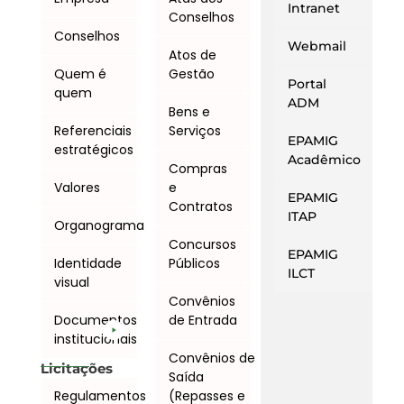
Intranet
Conselhos
Conselhos
Webmail
Atos de
Quem é
Gestão
Portal
quem
ADM
Bens e
Referenciais
Serviços
EPAMIG
estratégicos
Acadêmico
Compras
Valores
e
EPAMIG
Contratos
ITAP
Organograma
Concursos
EPAMIG
Identidade
Públicos
ILCT
visual
Convênios
Documentos
de Entrada
institucionais
Convênios de
Licitações
Saída
Regulamentos
(Repasses e