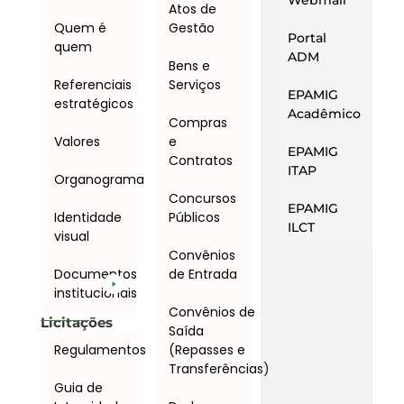
Webmail
Atos de
Quem é
Gestão
Portal
quem
ADM
Bens e
Referenciais
Serviços
EPAMIG
estratégicos
Acadêmico
Compras
Valores
e
EPAMIG
Contratos
ITAP
Organograma
Concursos
EPAMIG
Identidade
Públicos
ILCT
visual
Convênios
Documentos
de Entrada
institucionais
Convênios de
Licitações
Saída
Regulamentos
(Repasses e
Transferências)
Guia de