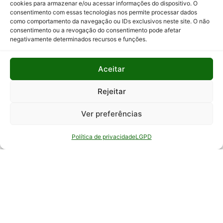
cookies para armazenar e/ou acessar informações do dispositivo. O
consentimento com essas tecnologias nos permite processar dados
Relatório
como comportamento da navegação ou IDs exclusivos neste site. O não
Anual de
consentimento ou a revogação do consentimento pode afetar
Atividades
negativamente determinados recursos e funções.
da
Auditoria
Interna
Aceitar
Relatório
Rejeitar
de Gestão
Ver preferências
Serviço de
Informação
Política de privacidade
LGPD
ao Cidadão
© Todos os direitos reservados - EPAMIG -
Empresa de Pesquisa Agropecuária de Minas
Gerais - Desenvolvimento: ASCOM - Assessoria de