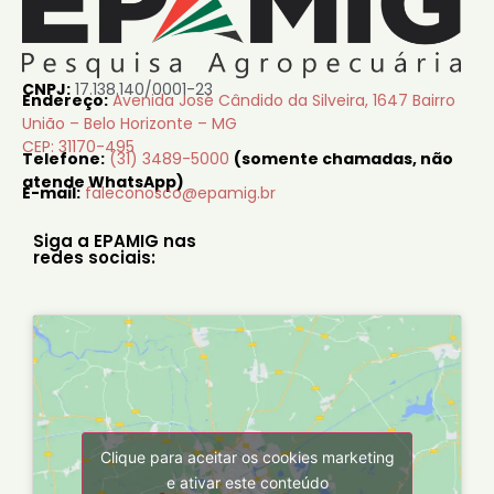
CNPJ:
17.138.140/0001-23
Endereço:
Avenida José Cândido da Silveira, 1647 Bairro
União – Belo Horizonte – MG
CEP: 31170-495
Telefone:
(31) 3489-5000
(somente chamadas, não
atende WhatsApp)
E-mail:
faleconosco@epamig.br
Siga a EPAMIG nas
redes sociais:
Clique para aceitar os cookies marketing
e ativar este conteúdo