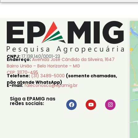
CNPJ:
17.138.140/0001-23
Endereço:
Avenida José Cândido da Silveira, 1647
Bairro União – Belo Horizonte – MG
CEP: 31170-495
Telefone:
(31) 3489-5000
(somente chamadas,
não atende WhatsApp)
E-mail:
faleconosco@epamig.br
Siga a EPAMIG nas
redes sociais: