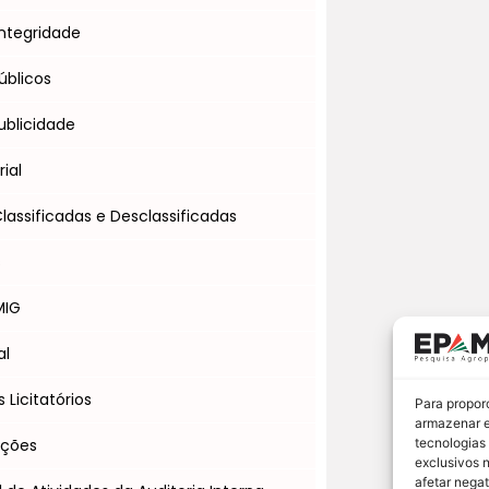
ntegridade
úblicos
blicidade
ial
assificadas e Desclassificadas
s
MIG
al
Licitatórios
Para propor
armazenar e
Ações
tecnologias
exclusivos 
afetar nega