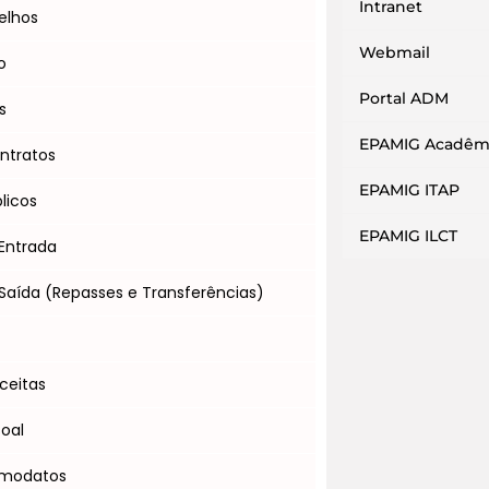
Intranet
elhos
Webmail
o
Portal ADM
s
EPAMIG Acadêm
ntratos
EPAMIG ITAP
licos
EPAMIG ILCT
Entrada
Saída (Repasses e Transferências)
s
ceitas
soal
omodatos