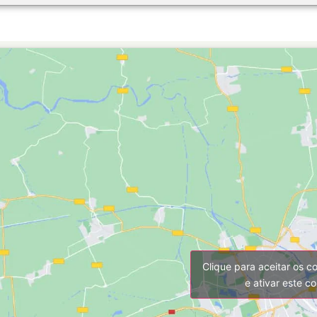
Clique para aceitar os c
e ativar este c