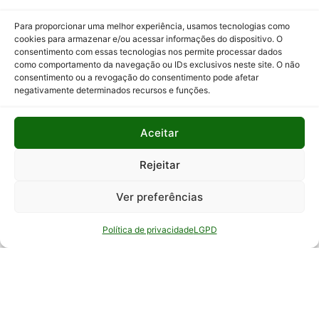
Programas
Para proporcionar uma melhor experiência, usamos tecnologias como
e Ações
cookies para armazenar e/ou acessar informações do dispositivo. O
consentimento com essas tecnologias nos permite processar dados
Relatório
como comportamento da navegação ou IDs exclusivos neste site. O não
Anual de
consentimento ou a revogação do consentimento pode afetar
Atividades
negativamente determinados recursos e funções.
da
Auditoria
Aceitar
Interna
Relatório
Rejeitar
de Gestão
Ver preferências
Serviço de
Informação
Política de privacidade
LGPD
ao Cidadão