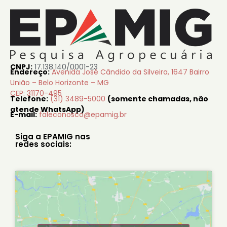
CNPJ:
17.138.140/0001-23
Endereço:
Avenida José Cândido da Silveira, 1647 Bairro
União – Belo Horizonte – MG
CEP: 31170-495
Telefone:
(31) 3489-5000
(somente chamadas, não
atende WhatsApp)
E-mail:
faleconosco@epamig.br
Siga a EPAMIG nas
redes sociais: