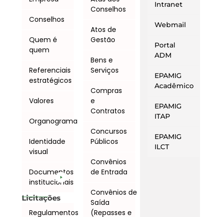
Intranet
Conselhos
Conselhos
Webmail
Atos de
Quem é
Gestão
Portal
quem
ADM
Bens e
Referenciais
Serviços
EPAMIG
estratégicos
Acadêmico
Compras
Valores
e
EPAMIG
Contratos
ITAP
Organograma
Concursos
EPAMIG
Identidade
Públicos
ILCT
visual
Convênios
Documentos
de Entrada
institucionais
Convênios de
Licitações
Saída
Regulamentos
(Repasses e