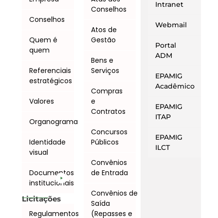
Intranet
Conselhos
Conselhos
Webmail
Atos de
Quem é
Gestão
Portal
quem
ADM
Bens e
Referenciais
Serviços
EPAMIG
estratégicos
Acadêmico
Compras
Valores
e
EPAMIG
Contratos
ITAP
Organograma
Concursos
EPAMIG
Identidade
Públicos
ILCT
visual
Convênios
Documentos
de Entrada
institucionais
Convênios de
Licitações
Saída
Regulamentos
(Repasses e