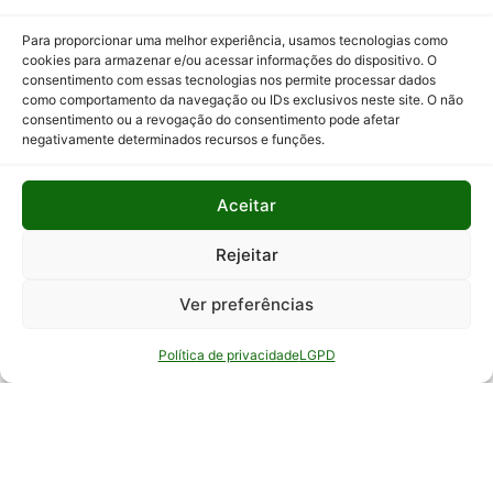
Programas
Para proporcionar uma melhor experiência, usamos tecnologias como
e Ações
cookies para armazenar e/ou acessar informações do dispositivo. O
consentimento com essas tecnologias nos permite processar dados
Relatório
como comportamento da navegação ou IDs exclusivos neste site. O não
Anual de
consentimento ou a revogação do consentimento pode afetar
Atividades
negativamente determinados recursos e funções.
da
Auditoria
Aceitar
Interna
Relatório
Rejeitar
de Gestão
Ver preferências
Serviço de
Informação
Política de privacidade
LGPD
ao Cidadão