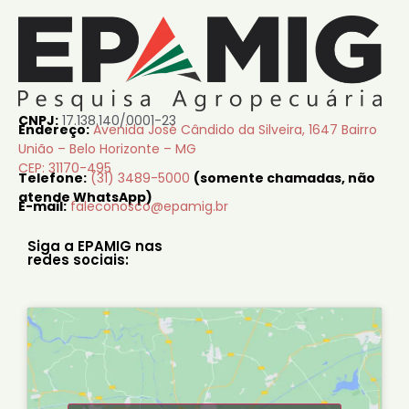
CNPJ:
17.138.140/0001-23
Endereço:
Avenida José Cândido da Silveira, 1647 Bairro
União – Belo Horizonte – MG
CEP: 31170-495
Telefone:
(31) 3489-5000
(somente chamadas, não
atende WhatsApp)
E-mail:
faleconosco@epamig.br
Siga a EPAMIG nas
redes sociais: